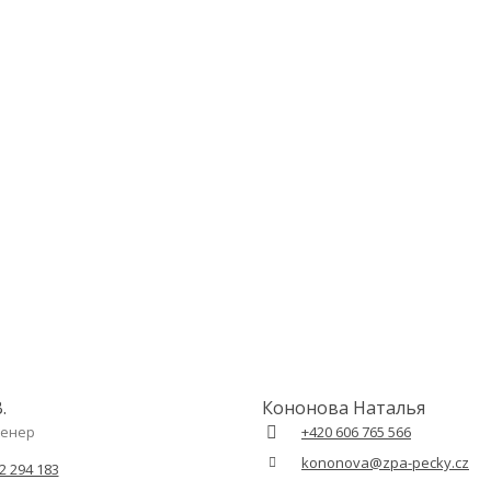
.
Кононова Наталья
женер
+420 606 765 566
kononova@zpa-pecky.cz
2 294 183