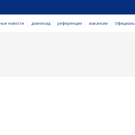
ные новости
довнлоад
референции
вакансии
Официаль