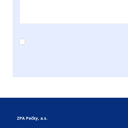
Форма не
может
быть
отправлено
ZPA Pečky, a.s.