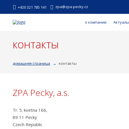
zpa@zpa-pecky.cz
+420 321 785 141
о компании
Актуаль
контакты
домашняя страница
контакты
ZPA Pecky, a.s.
Tr. 5. kvetna 166,
89 11 Pecky
Czech Republic