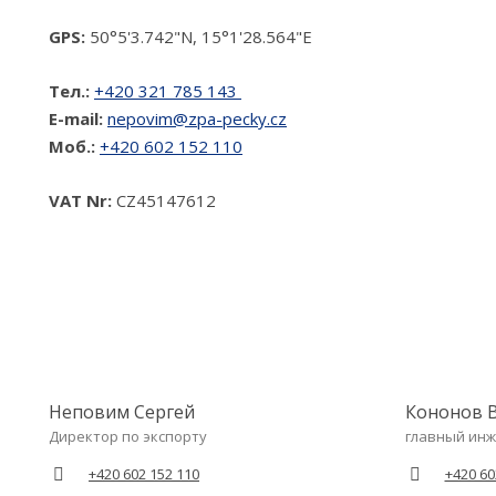
GPS:
50°5'3.742"N, 15°1'28.564"E
Тел.:
+420 321 785 143
E-mail:
nepovim@zpa-pecky.cz
Mоб.:
+420 602 152 110
VAT Nr:
CZ45147612
Неповим Сергей
Кононов В
Директор по экспорту
главный ин
+420 602 152 110
+420 60