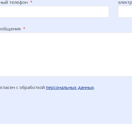
тный телефон
*
элект
сообщения
*
огласен с обработкой
персональных данных
.
н
ткой
альных
ма не
ет