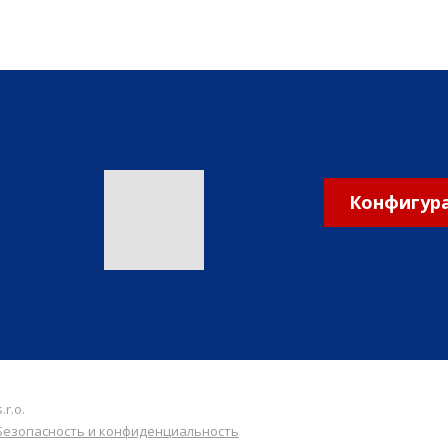
ь
авлено
Конфигура
.r.o.
Безопасность и конфиденциальность