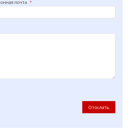
ронная почта
*
Отослать