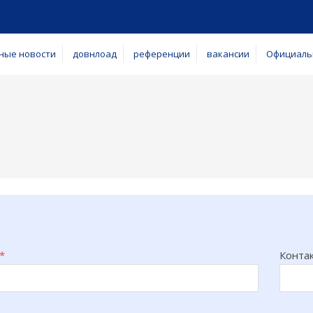
ные новости
довнлоад
референции
вакансии
Официаль
*
Конта