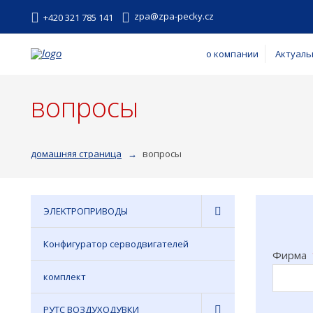
zpa@zpa-pecky.cz
+420 321 785 141
о компании
Актуаль
вопросы
домашняя страница
вопросы
ЭЛEKTPOПPИBOДЫ
Конфигуратор серводвигателей
Фирма
комплект
РУТС ВОЗДУХОДУВКИ