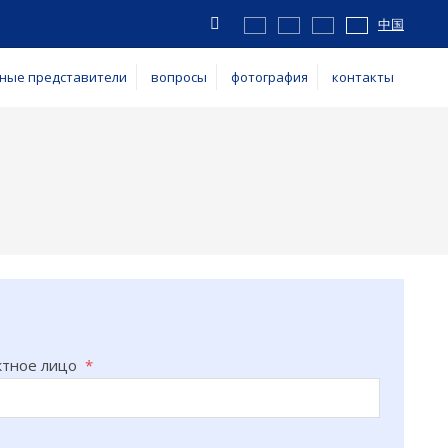
Vyhledávání
中国
ные представители
вопросы
фотография
контакты
ктное лицо
*