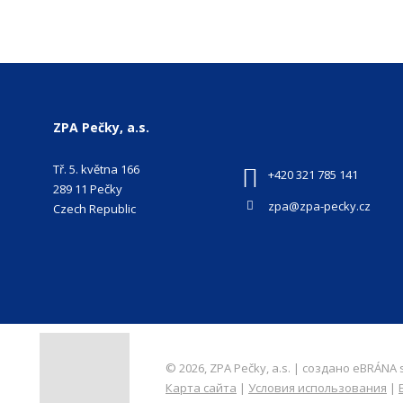
быт
отпр
ZPA Pečky, a.s.
Tř. 5. května 166
+420 321 785 141
289 11 Pečky
zpa@zpa-pecky.cz
Czech Republic
© 2026, ZPA Pečky, a.s. | создано eBRÁNA s
Карта сайта
|
Условия использования
|