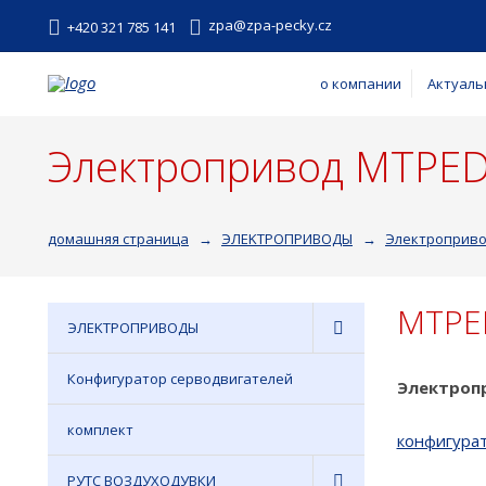
zpa@zpa-pecky.cz
+420 321 785 141
о компании
Актуаль
Электропривод MTPE
домашняя страница
ЭЛEKTPOПPИBOДЫ
Электроприв
MTPED
ЭЛEKTPOПPИBOДЫ
Конфигуратор серводвигателей
Электроп
комплект
конфигура
РУТС ВОЗДУХОДУВКИ