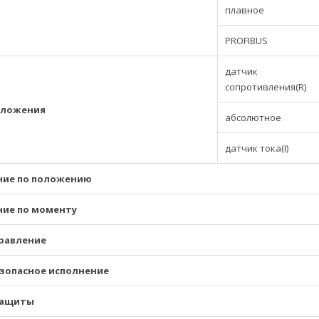
плавное
PROFIBUS
датчик
сопротивления(R)
оложения
абсолютное
датчик тока(I)
ие по положению
ие по моменту
правление
зопасное исполнение
защиты