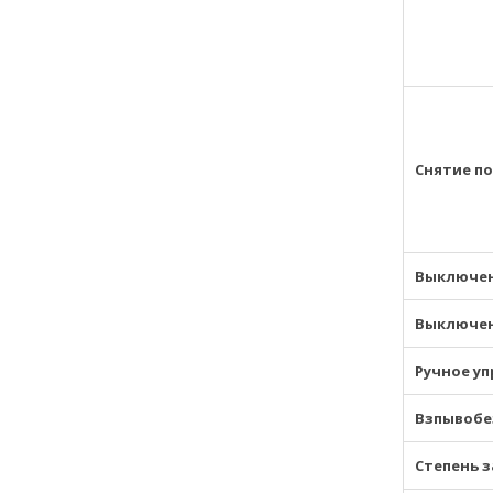
Снятие п
Выключен
Выключен
Ручное у
Взпывобе
Степень 