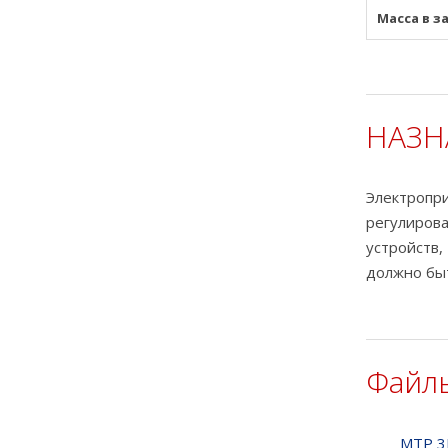
Масса в з
НАЗН
Электроп
регулиров
устройств
должно быт
Файлы
MTP 3