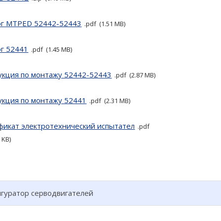
ог MTPED 52442-52443
pdf
1.51 MB
ог 52441
pdf
1.45 MB
укция по монтажу 52442-52443
pdf
2.87 MB
укция по монтажу 52441
pdf
2.31 MB
фикат электротехнический испытател
pdf
2 KB
гуратор серводвигателей