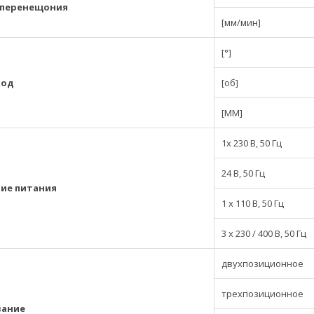
 перенещония
[мм/мин]
[°]
ход
[об]
[MM]
1x 230 В, 50 Гц
24 В, 50 Гц
ие питания
1 x 110 В, 50 Гц
3 x 230 / 400 В, 50 Гц
двухпозиционное
трехпозиционное
вание