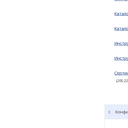
Катал
Катал
Инстр
Инстр
Cерти
205.2
Конфи