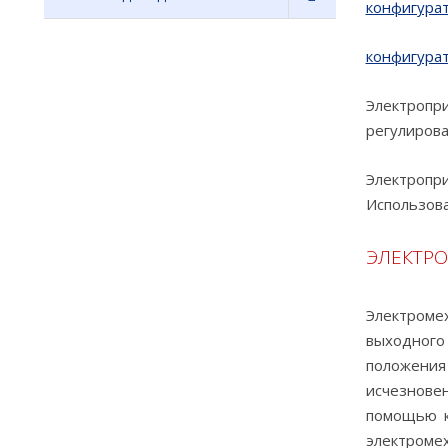
конфигура
конфигура
Электроп
регулирова
Электропри
Использова
ЭЛЕКТР
Электромех
выходного
положения
исчезновен
помощью к
электроме