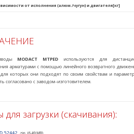
ависимости от исполнения (алюм./чугун) и двигателя[кг]
АЧЕНИЕ
риводы
MODACT MTPED
используются для дистанцио
ания арматурами с помощью линейного возвратного движени
, для которых они подходят по своим свойствам и парамет
ь согласовано с заводом–изготовителем.
 для загрузки (скачивания):
D 52442
zip
6.49 MB