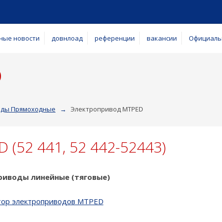
ные новости
довнлоад
референции
вакансии
Официаль
D
оды Прямоходные
Электропривод MTPED
 (52 441, 52 442-52443)
риводы линейные (тяговые)
тор электроприводов MTPED