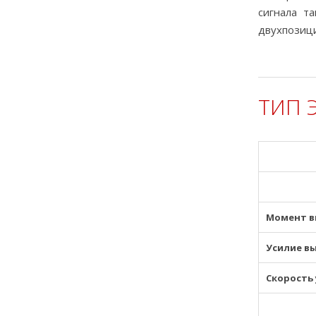
сигнала т
двухпозици
ТИП 
Момент в
Усилие в
Скорость 