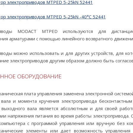
тор электроприводов MTPED 5-25kN 52441
тор электроприводов MTPED 5-25kN -40°C 52441
риводы MODACT MTPED используются для дистанцион
ния арматурами с помощью линейного возвратного движени
воды можно использовать и для других устройств, для кот
ние электроприводов другим образом должно быть согласов
ОННОЕ ОБОРУДОВАНИЕ
аническая плата управления заменена электронной систем
 вала и момента кручения электропривода бесконтактны
 выходного вала является абсолютным и для своей рабо
ии напряжения питания во время работы электропривода. 
омпьютера с программой управления или вручную без ко
ханические элементы или дает возможность управления