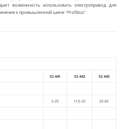
 дает возможность использовать электропривод для
инения к промышленной шине ”Profibus”.
52 441
52 442
52 443
5-25
11,5-25
25-63