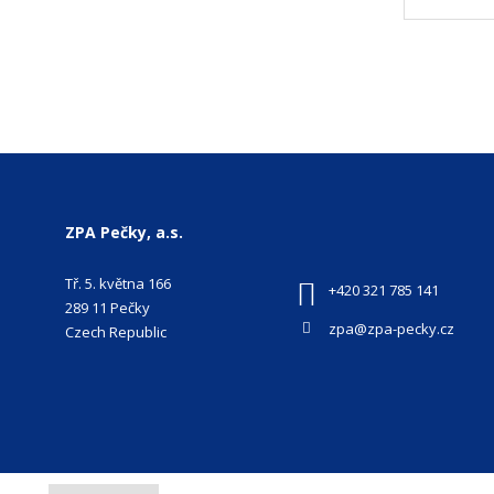
ZPA Pečky, a.s.
Tř. 5. května 166
+420 321 785 141
289 11 Pečky
zpa@zpa-pecky.cz
Czech Republic