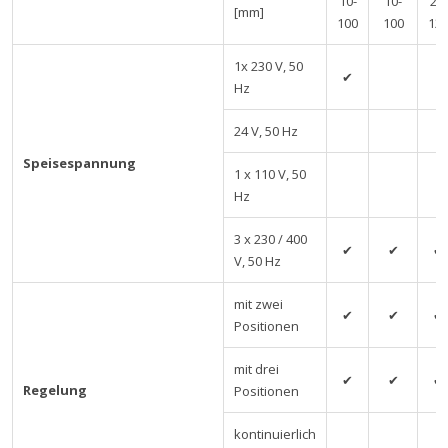
10-
10-
20-
[mm]
100
100
12
1x 230 V, 50
✔
Hz
24 V, 50 Hz
Speisespannung
1 x 110 V, 50
Hz
3 x 230 / 400
✔
✔
✔
V, 50 Hz
mit zwei
✔
✔
✔
Positionen
mit drei
✔
✔
✔
Regelung
Positionen
kontinuierlich