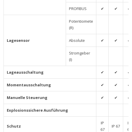
PROFIBUS
✔
✔
✔
Potentiomete
(R)
Lagesensor
Absolute
✔
✔
✔
Stromgeber
(I)
Lageausschaltung
✔
✔
✔
Momentausschaltung
✔
✔
✔
Manuelle Steuerung
✔
✔
✔
Explosionssichere Ausführung
IP
IP
Schutz
IP 67
67
67