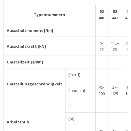
52
52
52
Typennummern
441
442
44
Ausschaltmoment [Nm]
5-
11,5-
25-
Ausschaltkraft [kN]
25
25
63
Umstellzeit [s/90°]
[min-1]
Umstellunsgeschwindigkeit
45-
27-
45-
[mm/min]
200
125
15
[°]
[ot]
Arbeitshub