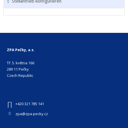
Stellantrieb konfigurieren
ZPA Pečky, a.s.
Tř. 5. května 166
289 11 Pečky
Czech Republic
+420 321 785 141
zpa@zpa-pecky.cz