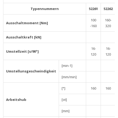
Typennummern
52261
52262
100
160-
Ausschaltmoment [Nm]
-160
320
Ausschaltkraft [kN]
16-
16-
Umstellzeit [s/90°]
120
120
[min-1]
Umstellunsgeschwindigkeit
[mm/min]
[°]
160
160
Arbeitshub
[ot]
[mm]