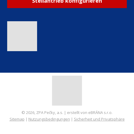
Stellantrieb konfigurieren
© 2026, ZPA Pečky, a.s. | erstellt von eBRÁNA s.r.o.
Sitemap
|
Nutzungsbedingungen
|
Sicherheit und Privatsphäre
ERSTELLT VON