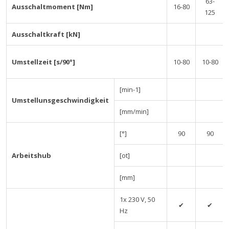
63-
Ausschaltmoment [Nm]
16-80
125
Ausschaltkraft [kN]
Umstellzeit [s/90°]
10-80
10-80
[min-1]
Umstellunsgeschwindigkeit
[mm/min]
[°]
90
90
Arbeitshub
[ot]
[mm]
1x 230 V, 50
✔
✔
Hz