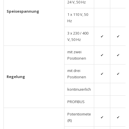
24 V, 50 Hz
Speisespannung
1 x 110 V, 50
Hz
3 x 230 / 400
✔
✔
V, 50 Hz
mit zwei
✔
✔
Positionen
mit drei
✔
✔
Regelung
Positionen
kontinuierlich
PROFIBUS
Potentiomete
✔
✔
(R)