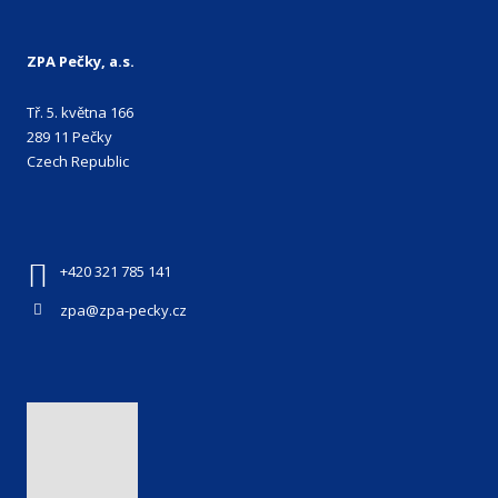
ZPA Pečky, a.s.
Tř. 5. května 166
289 11 Pečky
Czech Republic
+420 321 785 141
zpa@zpa-pecky.cz