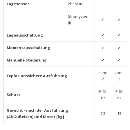
Lagesensor
Absolute
Stromgeber
✔
✔
(I)
Lageausschaltung
✔
✔
Momentausschaltung
✔
✔
Manuelle Steuerung
✔
✔
zone
zone
Explosionssichere Ausführung
2
2
IP 65,
IP 65,
Schutz
67
67
Gewicht - nach der Ausführung
7,5
13
(Al/Gußeisen) und Motor [kg]