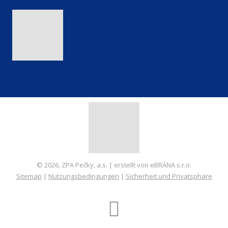
© 2026, ZPA Pečky, a.s. | erstellt von eBRÁNA s.r.o.
Sitemap
|
Nutzungsbedingungen
|
Sicherheit und Privatsphäre
ERSTELLT VON