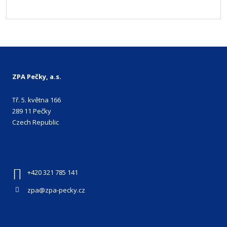
ZPA Pečky, a.s.
Tř. 5. května 166
289 11 Pečky
Czech Republic
+420 321 785 141
zpa@zpa-pecky.cz