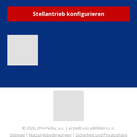
Stellantrieb konfigurieren
© 2026, ZPA Pečky, a.s. | erstellt von eBRÁNA s.r.o.
Sitemap
|
Nutzungsbedingungen
|
Sicherheit und Privatsphäre