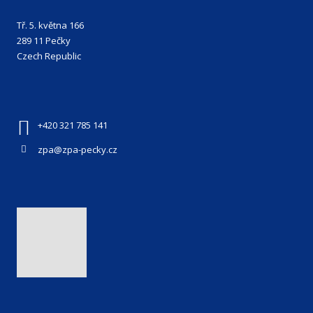
Tř. 5. května 166
289 11 Pečky
Czech Republic
+420 321 785 141
zpa@zpa-pecky.cz