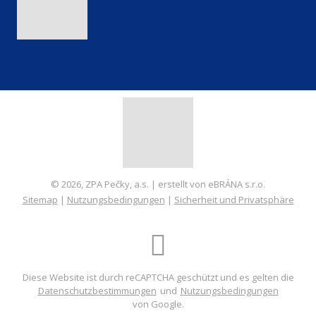
© 2026, ZPA Pečky, a.s. | erstellt von eBRÁNA s.r.o.
Sitemap
|
Nutzungsbedingungen
|
Sicherheit und Privatsphäre
ERSTELLT VON
Diese Website ist durch reCAPTCHA geschützt und es gelten die
Datenschutzbestimmungen
und
Nutzungsbedingungen
von Google.