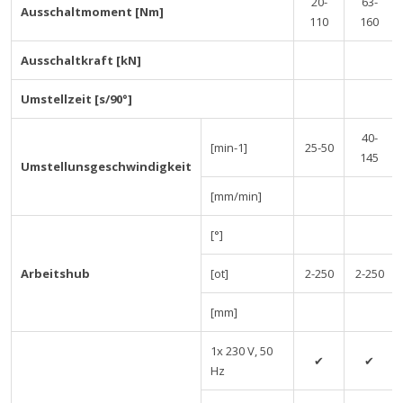
20-
63-
Ausschaltmoment [Nm]
110
160
Ausschaltkraft [kN]
Umstellzeit [s/90°]
40-
[min-1]
25-50
145
Umstellunsgeschwindigkeit
[mm/min]
[°]
Arbeitshub
[ot]
2-250
2-250
[mm]
1x 230 V, 50
✔
✔
Hz