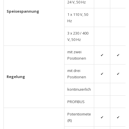
24 V, 50 Hz
Speisespannung
1 x 110 V, 50
Hz
3 x 230 / 400
V, 50 Hz
mit zwei
✔
✔
Positionen
mit drei
✔
✔
Regelung
Positionen
kontinuierlich
PROFIBUS
Potentiomete
✔
✔
(R)