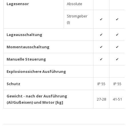
Lagesensor
Absolute
Stromgeber
✔
✔
(I)
Lageausschaltung
✔
✔
Momentausschaltung
✔
✔
Manuelle Steuerung
✔
✔
Explosionssichere Ausführung
Schutz
IP 55
IP 55
Gewicht - nach der Ausführung
27-28
41-51
(Al/Gußeisen) und Motor [kg]