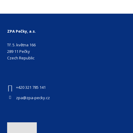
ZPA Pečky, a.s.
Tř. 5. května 166
289 11 Pečky
Czech Republic
+420 321 785 141
zpa@zpa-pecky.cz