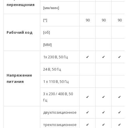
перенещония
[мм/мин]
[°]
90
90
90
Рабочий ход
[об]
[MM]
1x 230 В, 50 Гц
✔
✔
✔
24 В, 50 Гц
Напряжение
питания
1 x 110 В, 50 Гц
3 x 230 / 400 В, 50
✔
✔
✔
Гц
двухпозиционное
✔
✔
✔
трехпозиционное
✔
✔
✔