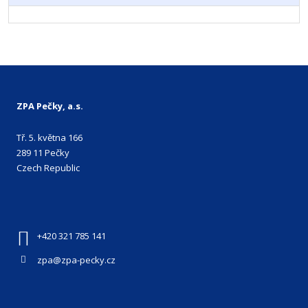
ZPA Pečky, a.s.
Tř. 5. května 166
289 11 Pečky
Czech Republic
+420 321 785 141
zpa@zpa-pecky.cz