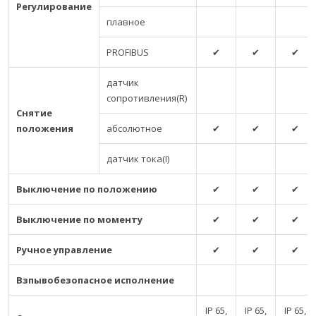
Регулирование
плавное
PROFIBUS
✔
✔
✔
датчик
сопротивления(R)
Снятие
положения
абсолютное
✔
✔
✔
датчик тока(I)
Выключение по положению
✔
✔
✔
Выключение по моменту
✔
✔
✔
Ручное управление
✔
✔
✔
Взпывобезопасное исполнение
IP 65,
IP 65,
IP 65,