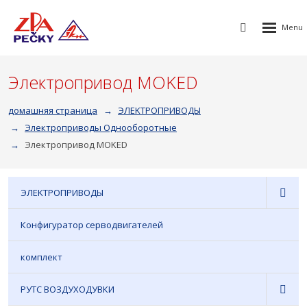
Rozbalen
Vyhledávání
menu
Электропривод MOKED
домашняя страница
ЭЛEKTPOПPИBOДЫ
Электроприводы Oднооборотные
Электропривод MOKED
ЭЛEKTPOПPИBOДЫ
Конфигуратор серводвигателей
комплект
РУТС ВОЗДУХОДУВКИ