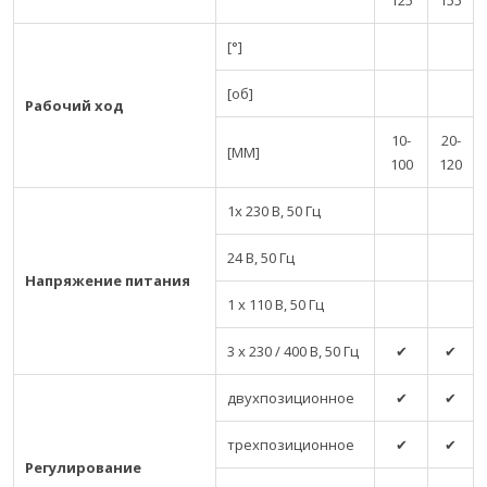
125
155
[°]
[об]
Рабочий ход
10-
20-
[MM]
100
120
1x 230 В, 50 Гц
24 В, 50 Гц
Напряжение питания
1 x 110 В, 50 Гц
3 x 230 / 400 В, 50 Гц
✔
✔
двухпозиционное
✔
✔
трехпозиционное
✔
✔
Регулирование