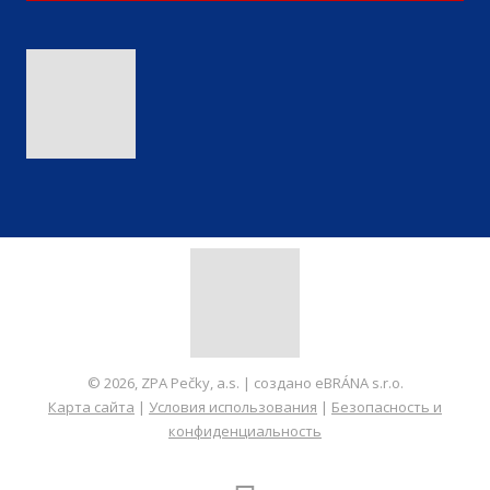
© 2026, ZPA Pečky, a.s. | создано eBRÁNA s.r.o.
Карта сайта
|
Условия использования
|
Безопасность и
конфиденциальность
СОЗДАНО