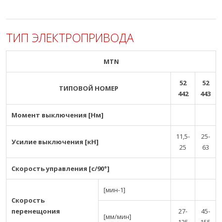
ТИП ЭЛЕКТРОПРИВОДА
MTN
52
52
ТИПОВОЙ НОМЕР
442
443
Момент выключения [Нм]
11,5-
25-
Усилие выключения [кН]
25
63
Скорость управления [с/90°]
[мин-1]
Скорость
перенещония
27-
45-
[мм/мин]