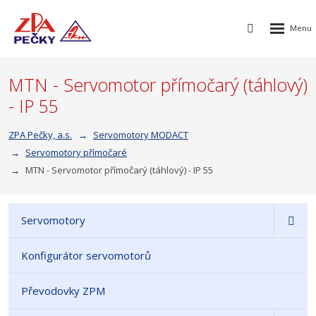
Rozbalen
Vyhledávání
menu
MTN - Servomotor přímočarý (táhlový)
- IP 55
ZPA Pečky, a.s.
Servomotory MODACT
Servomotory přímočaré
MTN - Servomotor přímočarý (táhlový) - IP 55
Servomotory
Konfigurátor servomotorů
Převodovky ZPM