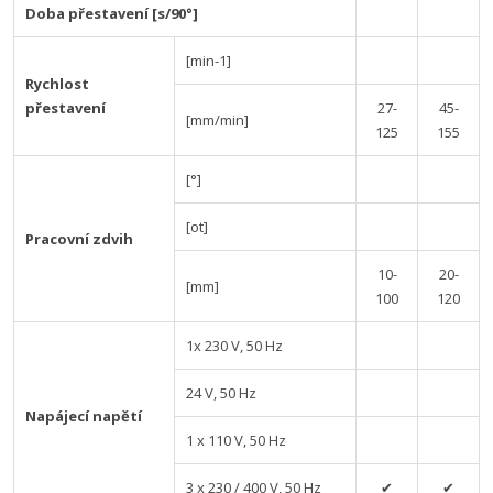
Doba přestavení [s/90°]
[min-1]
Rychlost
přestavení
27-
45-
[mm/min]
125
155
[°]
[ot]
Pracovní zdvih
10-
20-
[mm]
100
120
1x 230 V, 50 Hz
24 V, 50 Hz
Napájecí napětí
1 x 110 V, 50 Hz
3 x 230 / 400 V, 50 Hz
✔
✔