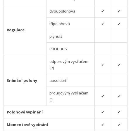
dvoupolohová
✔
✔
třípolohová
✔
✔
Regulace
plynulá
PROFIBUS
odporovým vysílačem
✔
✔
(R)
Snímání polohy
absolutní
proudovým vysílačem
✔
✔
(I)
Polohové vypínání
✔
✔
Momentové vypínání
✔
✔