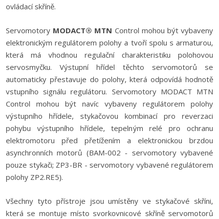
ovládací skříně.
Servomotory
MODACT® MTN
Control mohou být vybaveny
elektronickým regulátorem polohy a tvoří spolu s armaturou,
která má vhodnou regulační charakteristiku polohovou
servosmyčku. Výstupní hřídel těchto servomotorů se
automaticky přestavuje do polohy, která odpovídá hodnotě
vstupního signálu regulátoru. Servomotory MODACT MTN
Control mohou být navíc vybaveny regulátorem polohy
výstupního hřídele, stykačovou kombinací pro reverzaci
pohybu výstupního hřídele, tepelným relé pro ochranu
elektromotoru před přetížením a elektronickou brzdou
asynchronních motorů (BAM-002 - servomotory vybavené
pouze stykači; ZP3-BR - servomotory vybavené regulátorem
polohy ZP2.RE5).
Všechny tyto přístroje jsou umístěny ve stykačové skříni,
která se montuje místo svorkovnicové skříně servomotorů