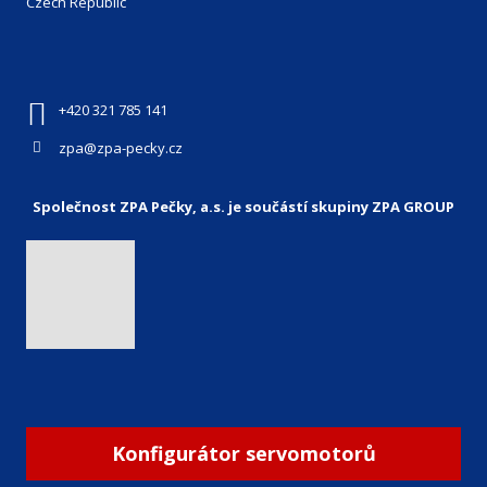
Czech Republic
+420 321 785 141
zpa@zpa-pecky.cz
Společnost ZPA Pečky, a.s. je součástí skupiny ZPA GROUP
Konfigurátor servomotorů