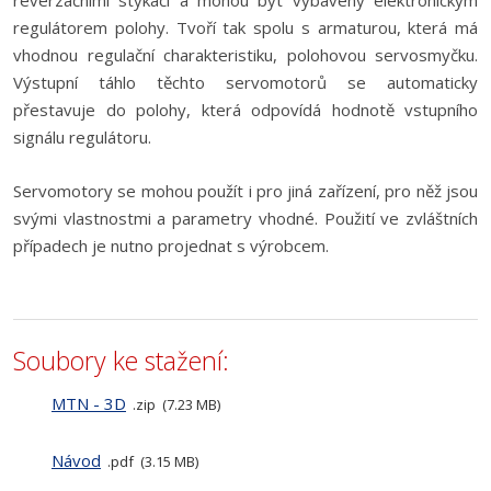
reverzačními stykači a mohou být vybaveny elektronickým
regulátorem polohy. Tvoří tak spolu s armaturou, která má
vhodnou regulační charakteristiku, polohovou servosmyčku.
Výstupní táhlo těchto servomotorů se automaticky
přestavuje do polohy, která odpovídá hodnotě vstupního
signálu regulátoru.
Servomotory se mohou použít i pro jiná zařízení, pro něž jsou
svými vlastnostmi a parametry vhodné. Použití ve zvláštních
případech je nutno projednat s výrobcem.
Soubory ke stažení:
MTN - 3D
zip
7.23 MB
Návod
pdf
3.15 MB