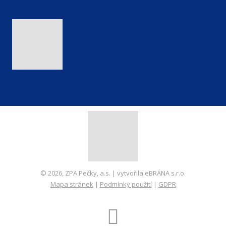
© 2026, ZPA Pečky, a.s. | vytvořila eBRÁNA s.r.o.
Mapa stránek
|
Podmínky použití
|
GDPR
VYROBILA