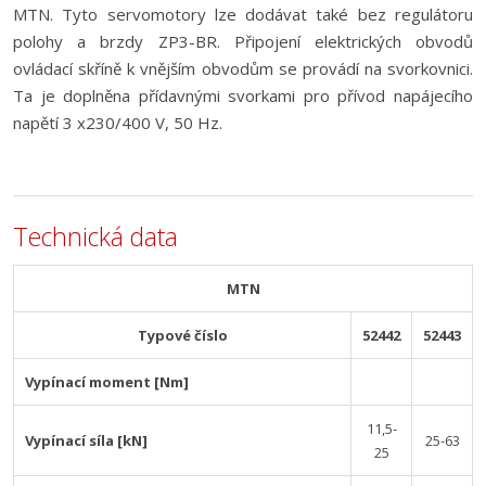
MTN. Tyto servomotory lze dodávat také bez regulátoru
polohy a brzdy ZP3-BR. Připojení elektrických obvodů
ovládací skříně k vnějším obvodům se provádí na svorkovnici.
Ta je doplněna přídavnými svorkami pro přívod napájecího
napětí 3 x230/400 V, 50 Hz.
Technická data
MTN
Typové číslo
52442
52443
Vypínací moment [Nm]
11,5-
Vypínací síla [kN]
25-63
25