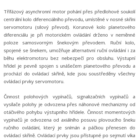
Třífázový asynchronní motor pohání přes předlohové soukolí
centrální kolo diferenciálního převodu, umístěné v nosné skříni
servomotoru (silový převod). Korunové kolo planetového
diferenciálu je při motorickém ovládání drženo v neměnné
poloze samosvorným šnekovým převodem. Ruční kolo,
spojené se šnekem, umožňuje alternativní ruční ovládání i za
běhu elektromotoru bez nebezpečí pro obsluhu. Výstupní
hřídel je pevně spojen s unášečem planetového převodu a
prochází do ovládací skříně, kde jsou soustředěny všechny
ovládací prvky servomotoru.
Činnost polohových vypínačů, signalizačních vypínačů a
vysílače polohy je odvozena přes náhonové mechanizmy od
otáčivého pohybu výstupního hřídele. Činnost momentových
vypínačů je odvozena od axiálního posuvu plovoucího šneku
ručního ovládání, který je snímán a páčkou přenesen do
ovládací skříně. Ovládací prvky jsou přístupné po sejmutí víka