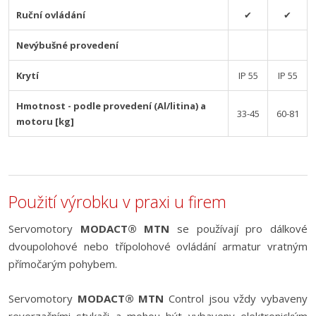
Ruční ovládání
✔
✔
Nevýbušné provedení
Krytí
IP 55
IP 55
Hmotnost - podle provedení (Al/litina) a
33-45
60-81
motoru [kg]
Použití výrobku v praxi u firem
Servomotory
MODACT® MTN
se používají pro dálkové
dvoupolohové nebo třípolohové ovládání armatur vratným
přímočarým pohybem.
Servomotory
MODACT® MTN
Control jsou vždy vybaveny