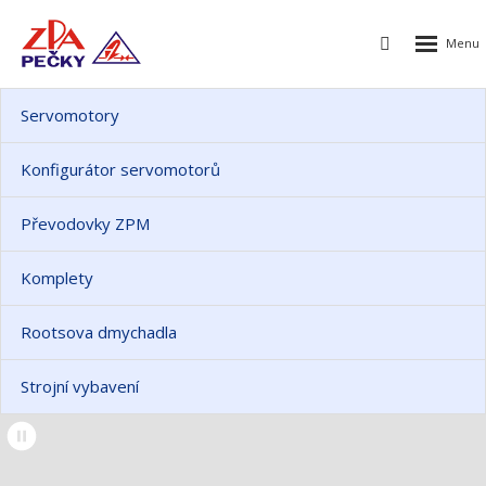
ZPA
Rozbalen
Pečky,
Vyhledávání
menu
a.s.
Servomotory
Konfigurátor servomotorů
Převodovky ZPM
Komplety
Rootsova dmychadla
Strojní vybavení
Spuštění/zastavení