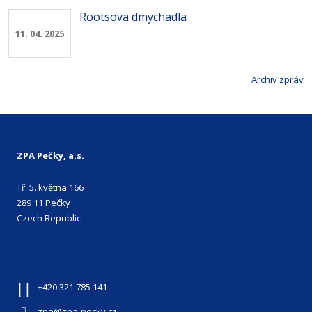
Rootsova dmychadla
11. 04. 2025
Archiv zpráv
ZPA Pečky, a.s.
Tř. 5. května 166
289 11 Pečky
Czech Republic
+420 321 785 141
zpa@zpa-pecky.cz