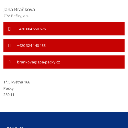
Jana Braňková
ZPA Pečky, a.s.
+420 604 550 676
+420 324 140 133
brankova@zpa-pecky.cz
Tř. 5.května
166
Pečky
289 11