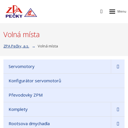
Rozbalen
Vyhledávání
menu
Volná místa
ZPA Pečky, a.s.
Volná místa
Servomotory
Konfigurátor servomotorů
Převodovky ZPM
Komplety
Rootsova dmychadla