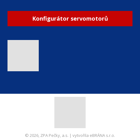
Konfigurátor servomotorů
© 2026, ZPA Pečky, a.s. | vytvořila eBRÁNA s.r.o.