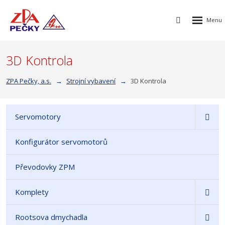
Rozbalen
Vyhledávání
menu
3D Kontrola
ZPA Pečky, a.s.
Strojní vybavení
3D Kontrola
Servomotory
Konfigurátor servomotorů
Převodovky ZPM
Komplety
Rootsova dmychadla