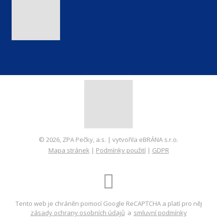
© 2026, ZPA Pečky, a.s. | vytvořila eBRÁNA s.r.o.
Mapa stránek
|
Podmínky použití
|
GDPR
VYROBILA
Tento web je chráněn pomocí Google ReCAPTCHA a platí pro něj
zásady ochrany osobních údajů
a
smluvní podmínky