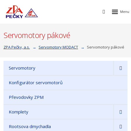
Rozbalen
Vyhledávání
menu
Servomotory pákové
ZPA Pečky, a.s.
Servomotory MODACT
Servomotory pákové
Servomotory
Konfigurátor servomotorů
Převodovky ZPM
Komplety
Rootsova dmychadla