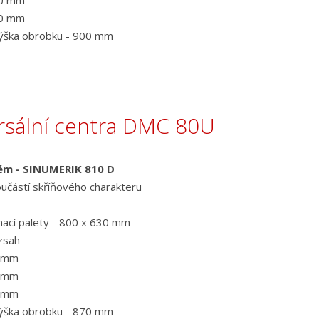
50 mm
00 mm
výška obrobku - 900 mm
rsální centra DMC 80U
tém - SINUMERIK 810 D
učástí skříňového charakteru
ínací palety - 800 x 630 mm
zsah
0 mm
0 mm
0 mm
výška obrobku - 870 mm