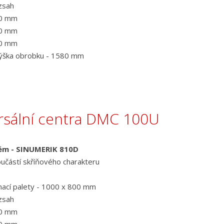
zsah
50 mm
50 mm
00 mm
výška obrobku - 1580 mm
rsální centra DMC 100U
tém - SINUMERIK 810D
učástí skříňového charakteru
ínací palety - 1000 x 800 mm
zsah
00 mm