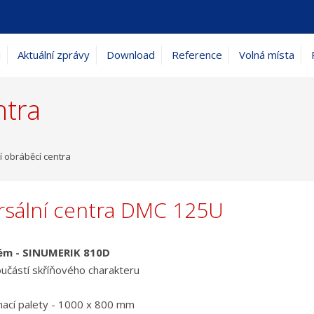
i
Aktuální zprávy
Download
Reference
Volná místa
ntra
í obráběcí centra
rsální centra DMC 125U
tém - SINUMERIK 810D
učástí skříňového charakteru
ínací palety - 1000 x 800 mm