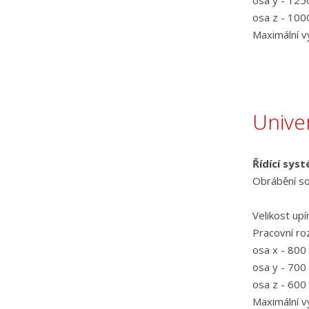
osa y - 12
osa z - 10
Maximální 
Unive
Řídící sys
Obrábění so
Velikost up
Pracovní ro
osa x - 80
osa y - 70
osa z - 60
Maximální 