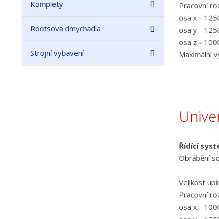
Komplety
Pracovní ro
osa x - 12
Rootsova dmychadla
osa y - 12
osa z - 10
Strojní vybavení
Maximální 
Unive
Řídící sys
Obrábění so
Velikost up
Pracovní ro
osa x - 10