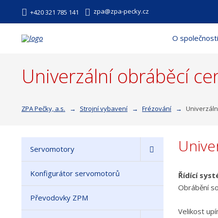
zpa@zpa-pecky.cz
+420 321 785 141
O společnost
Univerzální obráběcí ce
ZPA Pečky, a.s.
Strojní vybavení
Frézování
Univerzáln
Unive
Servomotory
Konfigurátor servomotorů
Řídící sys
Obrábění so
Převodovky ZPM
Velikost up