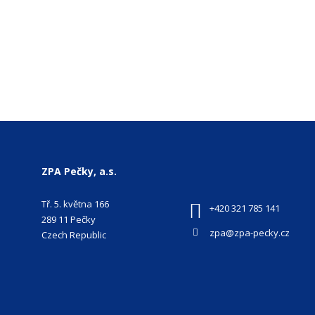
ZPA Pečky, a.s.
Tř. 5. května 166
+420 321 785 141
289 11 Pečky
zpa@zpa-pecky.cz
Czech Republic