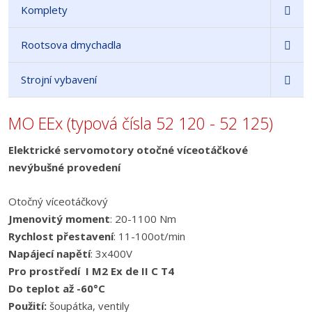
Komplety
Rootsova dmychadla
Strojní vybavení
MO EEx (typová čísla 52 120 - 52 125)
Elektrické servomotory otočné víceotáčkové
nevýbušné provedení
Otočný víceotáčkový
Jmenovitý moment
: 20-1100 Nm
Rychlost přestavení
: 11-100ot/min
Napájecí napětí
: 3x400V
Pro prostředí I M2 Ex de II C T4
Do teplot až -60°C
Použití:
šoupátka, ventily