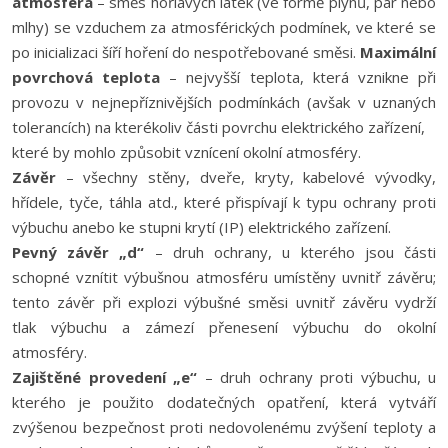
atmosféra
– směs hořlavých látek (ve formě plynů, par nebo
mlhy) se vzduchem za atmosférických podmínek, ve které se
po inicializaci šíří hoření do nespotřebované směsi.
Maximální
povrchová teplota
– nejvyšší teplota, která vznikne při
provozu v nejnepříznivějších podmínkách (avšak v uznaných
tolerancích) na kterékoliv části povrchu elektrického zařízení,
které by mohlo způsobit vznícení okolní atmosféry.
Závěr
– všechny stěny, dveře, kryty, kabelové vývodky,
hřídele, tyče, táhla atd., které přispívají k typu ochrany proti
výbuchu anebo ke stupni krytí (IP) elektrického zařízení.
Pevný závěr „d“
– druh ochrany, u kterého jsou části
schopné vznítit výbušnou atmosféru umístěny uvnitř závěru;
tento závěr při explozi výbušné směsi uvnitř závěru vydrží
tlak výbuchu a zámezí přenesení výbuchu do okolní
atmosféry.
Zajištěné provedení „e“
– druh ochrany proti výbuchu, u
kterého je použito dodatečných opatření, která vytváří
zvýšenou bezpečnost proti nedovolenému zvýšení teploty a