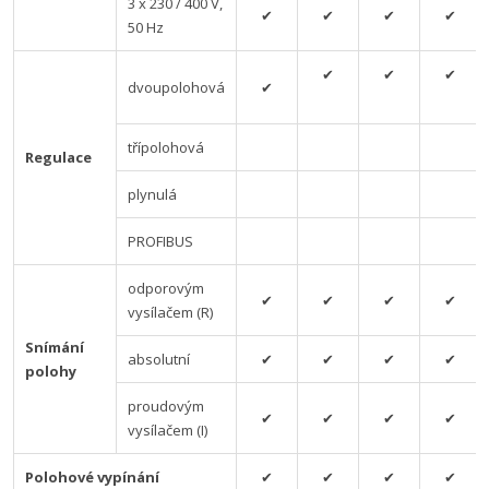
3 x 230 / 400 V,
✔
✔
✔
✔
50 Hz
✔
✔
✔
dvoupolohová
✔
třípolohová
Regulace
plynulá
PROFIBUS
odporovým
✔
✔
✔
✔
vysílačem (R)
Snímání
absolutní
✔
✔
✔
✔
polohy
proudovým
✔
✔
✔
✔
vysílačem (I)
Polohové vypínání
✔
✔
✔
✔