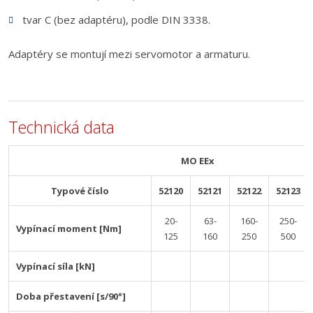
tvar C (bez adaptéru), podle DIN 3338.
Adaptéry se montují mezi servomotor a armaturu.
Technická data
MO EEx
Typové číslo
52120
52121
52122
52123
20-
63-
160-
250-
Vypínací moment [Nm]
125
160
250
500
Vypínací síla [kN]
Doba přestavení [s/90°]