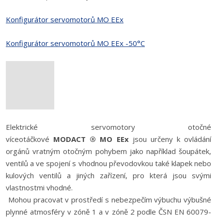
Konfigurátor servomotorů MO EEx
Konfigurátor servomotorů MO EEx -50°C
Elektrické servomotory otočné
víceotáčkové
MODACT
®
MO EEx
jsou určeny k ovládání
orgánů vratným otočným pohybem jako například šoupátek,
ventilů a ve spojení s vhodnou převodovkou také klapek nebo
kulových ventilů a jiných zařízení, pro která jsou svými
vlastnostmi vhodné.
Mohou pracovat v prostředí s nebezpečím výbuchu výbušné
plynné atmosféry v zóně 1 a v zóně 2 podle ČSN EN 60079-