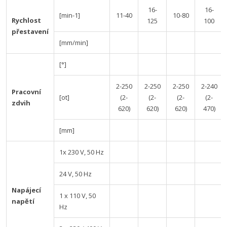
16-
16-
[min-1]
11-40
10-80
Rychlost
125
100
přestavení
[mm/min]
[°]
2-250
2-250
2-250
2-240
Pracovní
[ot]
(2-
(2-
(2-
(2-
zdvih
620)
620)
620)
470)
[mm]
1x 230 V, 50 Hz
24 V, 50 Hz
Napájecí
1 x 110 V, 50
napětí
Hz