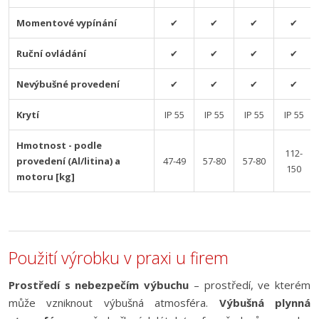
Momentové vypínání
✔
✔
✔
✔
Ruční ovládání
✔
✔
✔
✔
Nevýbušné provedení
✔
✔
✔
✔
Krytí
IP 55
IP 55
IP 55
IP 55
Hmotnost - podle
112-
provedení (Al/litina) a
47-49
57-80
57-80
150
motoru [kg]
Použití výrobku v praxi u firem
Prostředí s nebezpečím výbuchu
– prostředí, ve kterém
může vzniknout výbušná atmosféra.
Výbušná plynná