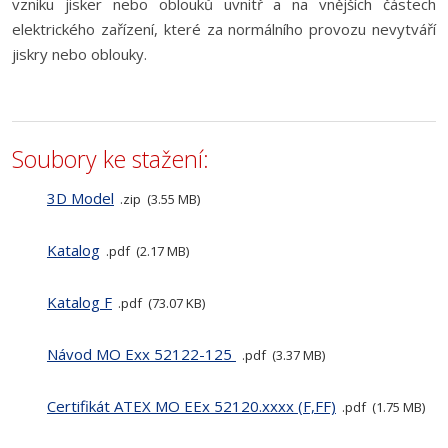
vzniku jisker nebo oblouků uvnitř a na vnějších částech
elektrického zařízení, které za normálního provozu nevytváří
jiskry nebo oblouky.
Soubory ke stažení:
3D Model
zip
3.55 MB
Katalog
pdf
2.17 MB
Katalog F
pdf
73.07 KB
Návod MO Exx 52122-125
pdf
3.37 MB
Certifikát ATEX MO EEx 52120.xxxx (F,FF)
pdf
1.75 MB