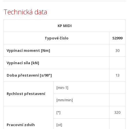
Technická data
KP MIDI
Typové číslo
52999
Vypínací moment [Nm]
30
Vypínací síla [kN]
Doba přestavení [s/90°]
13
[min-1]
Rychlost přestavení
[mm/min]
[°]
320
Pracovní zdvih
[ot]