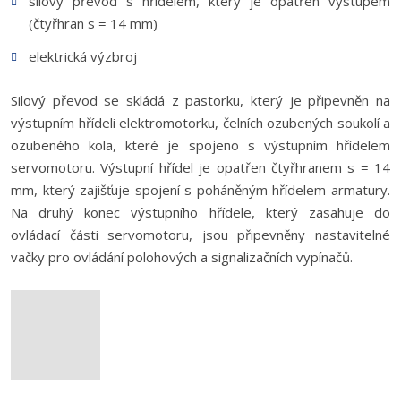
silový převod s hřídelem, který je opatřen výstupem
(čtyřhran s = 14 mm)
elektrická výzbroj
Silový převod se skládá z pastorku, který je připevněn na
výstupním hřídeli elektromotorku, čelních ozubených soukolí a
ozubeného kola, které je spojeno s výstupním hřídelem
servomotoru. Výstupní hřídel je opatřen čtyřhranem s = 14
mm, který zajišťuje spojení s poháněným hřídelem armatury.
Na druhý konec výstupního hřídele, který zasahuje do
ovládací části servomotoru, jsou připevněny nastavitelné
vačky pro ovládání polohových a signalizačních vypínačů.