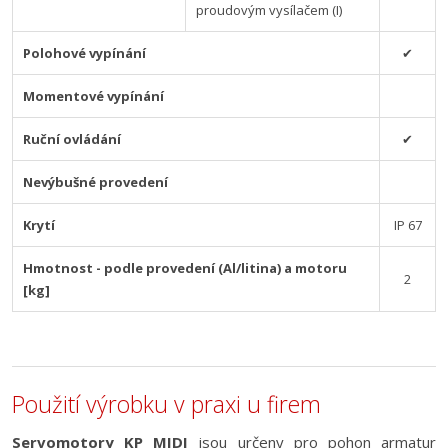
proudovým vysílačem (I)
Polohové vypínání
✔
Momentové vypínání
Ruční ovládání
✔
Nevýbušné provedení
Krytí
IP 67
Hmotnost - podle provedení (Al/litina) a motoru
2
[kg]
Použití výrobku v praxi u firem
Servomotory KP MIDI
jsou určeny pro pohon armatur