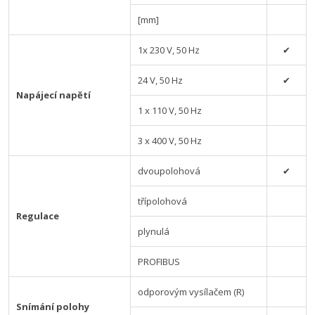
[mm]
1x 230 V, 50 Hz
✔
24 V, 50 Hz
✔
Napájecí napětí
1 x 110 V, 50 Hz
3 x 400 V, 50 Hz
dvoupolohová
✔
třípolohová
Regulace
plynulá
PROFIBUS
odporovým vysílačem (R)
Snímání polohy