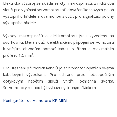
Elektrická výzbroj se skládá ze čtyř mikrospínačů, z nichž dva
slouží pro vypínání servomotoru při dosažení koncových poloh
výstupního hřídele a dva mohou sloužit pro signalizaci polohy
výstupního hřídele.
Vývody mikrospínačů a elektromotoru jsou vyvedeny na
svorkovnici, která slouží k elektrickému připojení servomotoru
k vnějším obvodům pomocí kabelu s žílami o maximálním
průřezu 1,5 mm².
Pro utěsnění přívodních kabelů je servomotor opatřen dvěma
kabelovými vývodkami. Pro ochranu před nebezpečným
dotykovým napětím slouží vnitřní ochranná svorka.
Servomotory mohou být vybaveny topným článkem.
Konfigurátor servomotorů KP MIDI