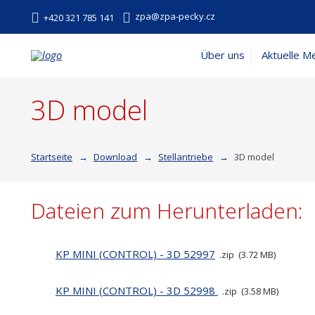
zpa@zpa-pecky.cz
+420 321 785 141
Über uns
Aktuelle M
3D model
Startseite
Download
Stellantriebe
3D model
Dateien zum Herunterladen:
KP MINI (CONTROL) - 3D 52997
zip
3.72 MB
KP MINI (CONTROL) - 3D 52998
zip
3.58 MB