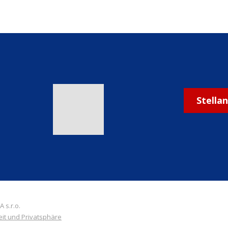
Stella
 s.r.o.
eit und Privatsphäre