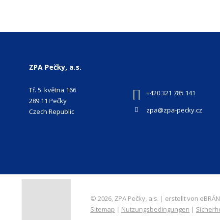
ZPA Pečky, a.s.
Tř. 5. května 166
+420 321 785 141
289 11 Pečky
zpa@zpa-pecky.cz
Czech Republic
© 2026, ZPA Pečky, a.s. | erstellt von eBRÁNA
Sitemap
|
Nutzungsbedingungen
|
Sicherh