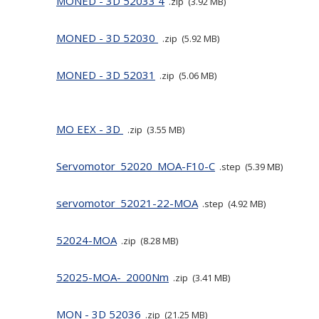
MONED - 3D 52033 4
zip
3.92 MB
MONED - 3D 52030
zip
5.92 MB
MONED - 3D 52031
zip
5.06 MB
MO EEX - 3D
zip
3.55 MB
Servomotor_52020_MOA-F10-C
step
5.39 MB
servomotor_52021-22-MOA
step
4.92 MB
52024-MOA
zip
8.28 MB
52025-MOA-_2000Nm
zip
3.41 MB
MON - 3D 52036
zip
21.25 MB