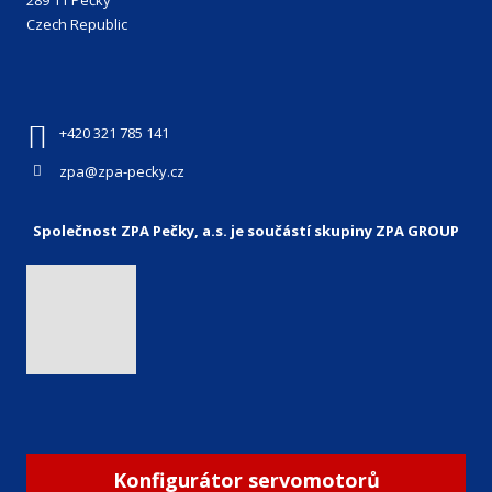
289 11 Pečky
Czech Republic
+420 321 785 141
zpa@zpa-pecky.cz
Společnost ZPA Pečky, a.s. je součástí skupiny ZPA GROUP
Konfigurátor servomotorů