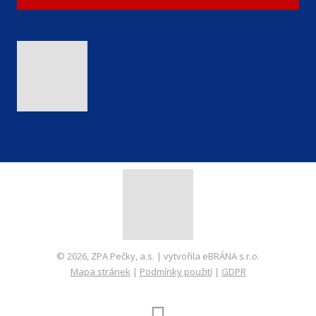
© 2026, ZPA Pečky, a.s. | vytvořila eBRÁNA s.r.o.
Mapa stránek
|
Podmínky použití
|
GDPR
VYROBILA