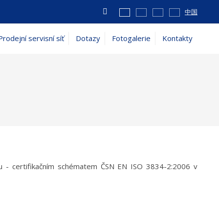
Vyhledávání
中国
Prodejní servisní síť
Dotazy
Fotogalerie
Kontakty
rmou - certifikačním schématem ČSN EN ISO 3834-2:2006 v