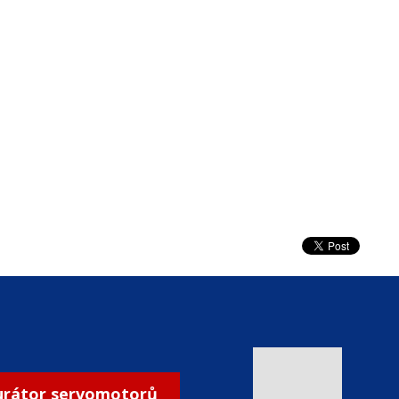
urátor servomotorů