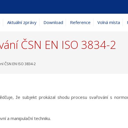
i
Aktuální zprávy
Download
Reference
Volná místa
řování ČSN EN ISO 3834-2
ání ČSN EN ISO 3834-2
osvědčuje, že subjekt prokázal shodu procesu svařování s no
vní a manipulační techniku.