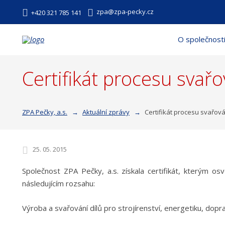
zpa@zpa-pecky.cz
+420 321 785 141
O společnost
Certifikát procesu sva
ZPA Pečky, a.s.
Aktuální zprávy
Certifikát procesu svařov
25. 05. 2015
Společnost ZPA Pečky, a.s. získala certifikát, kterým 
následujícím rozsahu:
Výroba a svařování dílů pro strojírenství, energetiku, dopra