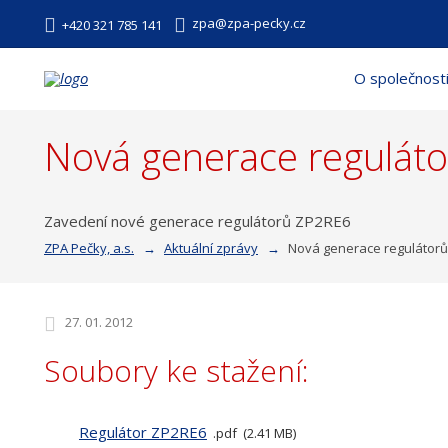
zpa@zpa-pecky.cz
+420 321 785 141
O společnost
Nová generace regulát
Zavedení nové generace regulátorů ZP2RE6
ZPA Pečky, a.s.
Aktuální zprávy
Nová generace regulátor
27. 01. 2012
Soubory ke stažení:
Regulátor ZP2RE6
pdf
2.41 MB