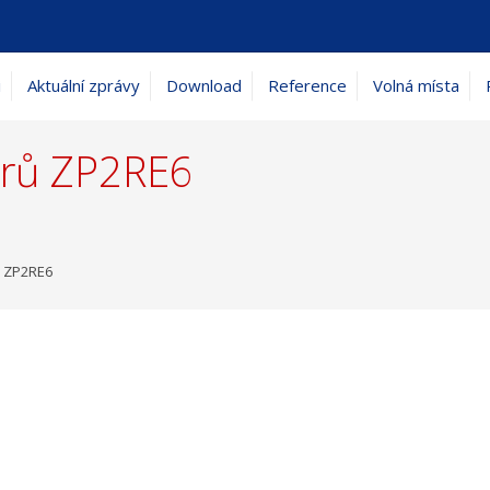
i
Aktuální zprávy
Download
Reference
Volná místa
orů ZP2RE6
ů ZP2RE6