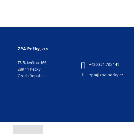
ZPA Pečky, a.s.
Tř. 5. května 166
+420 321 785 141
289 11 Pečky
zpa@zpa-pecky.cz
Czech Republic