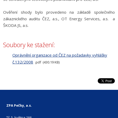
Ověření shody bylo provedeno na základě společného
zákaznického auditu ČEZ, a.s., OT Energy Services, a.s. a
ŠKODA JS, a.s.
Soubory ke stažení:
Oprávnění organizace od ČEZ na požadavky vyhlášky
č.132/2008
pdf
430.19 KB
ZPA Pečky, a.s.
Tř. 5. května 166