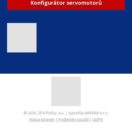
Konfigurátor servomotorů
© 2026, ZPA Pečky, a.s. | vytvořila eBRÁNA s.r.o.
Mapa stránek
|
Podmínky použití
|
GDPR
VYROBILA