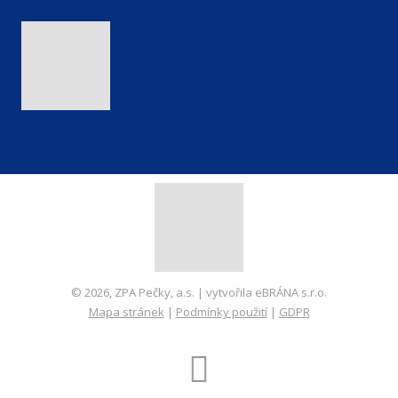
© 2026, ZPA Pečky, a.s. | vytvořila eBRÁNA s.r.o.
Mapa stránek
|
Podmínky použití
|
GDPR
VYROBILA