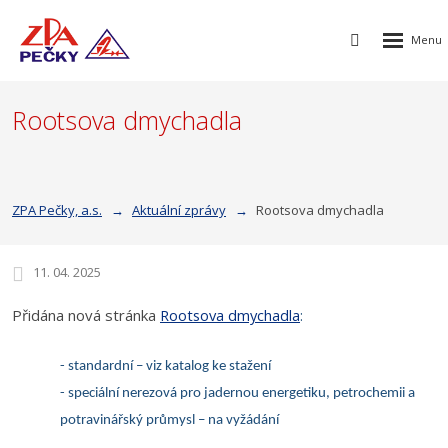
Rozbalen
Vyhledávání
menu
Rootsova dmychadla
ZPA Pečky, a.s.
Aktuální zprávy
Rootsova dmychadla
11. 04. 2025
Přidána nová stránka
Rootsova
dmychadla
:
- standardní – viz katalog ke stažení
- speciální nerezová pro jadernou energetiku, petrochemii a
potravinářský průmysl – na vyžádání