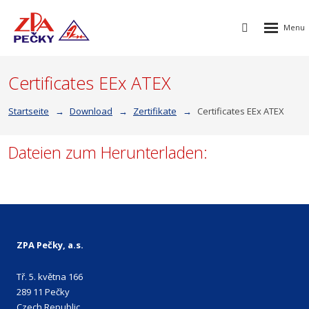
Rozbalen
Vyhledávání
menu
Certificates EEx ATEX
Startseite
Download
Zertifikate
Certificates EEx ATEX
Dateien zum Herunterladen:
ZPA Pečky, a.s.
Tř. 5. května 166
289 11 Pečky
Czech Republic