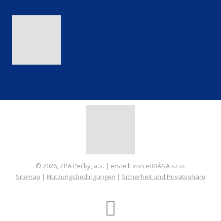
© 2026, ZPA Pečky, a.s. | erstellt von eBRÁNA s.r.o.
Sitemap
|
Nutzungsbedingungen
|
Sicherheit und Privatsphäre
ERSTELLT VON