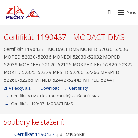
Rozbalen
Vyhledávání
menu
Certifikát 1190437 - MODACT DMS
Certifikát 1190437 - MODACT DMS MONED 52030-52036
MOPED 52030-52036 MONEDJ 52030-52032 MOPED
52039 MOEDEEx 52120-52125 MOKPED EEx 52320-52322
MOKED 52325-52329 MPSED 52260-52266 MPSPED
52260-52266 MTNED 52442-52443 MTPED 52441
ZPA Pečky, a.s.
Download
Certifikáty
Certifikáty EMC Elektrotechnický zkušební ústav
Certifikát 1190437 - MODACT DMS
Soubory ke stažení:
Certifikát 1190437
pdf
219.56 KB