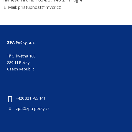
E-Mail: pristupnost@mvcr.cz
ZPA Pečky, a.s.
Tř. 5. května 166
289 11 Pečky
Czech Republic
+420 321 785 141
zpa@zpa-pecky.cz