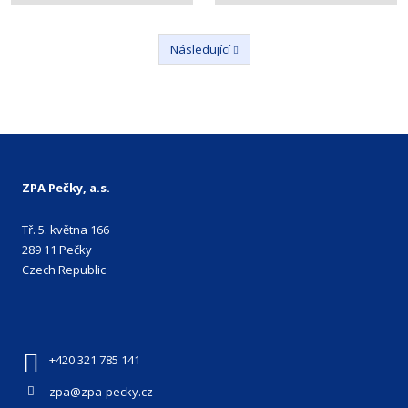
Následující
Předchozí
ZPA Pečky, a.s.
Tř. 5. května 166
289 11 Pečky
Czech Republic
+420 321 785 141
zpa@zpa-pecky.cz