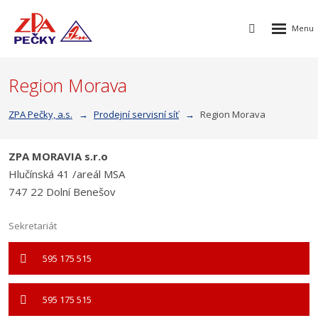
Rozbalen
Vyhledávání
menu
Region Morava
ZPA Pečky, a.s.
Prodejní servisní síť
Region Morava
ZPA MORAVIA s.r.o
Hlučínská 41 /areál MSA
747 22 Dolní Benešov
Sekretariát
595 175 515
595 175 515