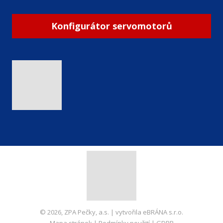
Konfigurátor servomotorů
© 2026, ZPA Pečky, a.s. | vytvořila eBRÁNA s.r.o.
Mapa stránek
|
Podmínky použití
|
GDPR