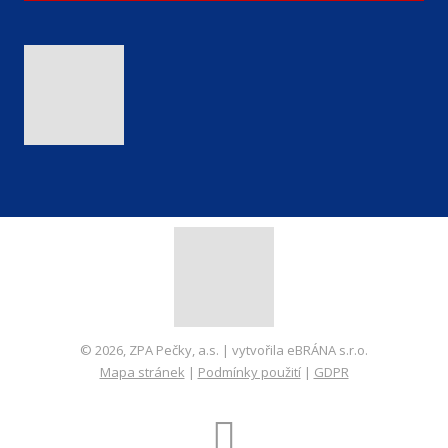
© 2026, ZPA Pečky, a.s. | vytvořila eBRÁNA s.r.o.
Mapa stránek
|
Podmínky použití
|
GDPR
VYROBILA