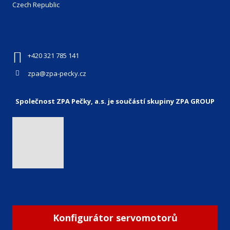
Czech Republic
+420 321 785 141
zpa@zpa-pecky.cz
Společnost ZPA Pečky, a.s. je součástí skupiny ZPA GROUP
Konfigurátor servomotorů