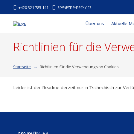
zpa@zpa-pecky.cz
+420 321 785 141
Über uns
Aktuelle M
Richtlinien für die Ver
Startseite
Richtlinien für die Verwendung von Cookies
Leider ist der Readme derzeit nur in Tschechisch zur Verf
ZPA Pečky, a.s.