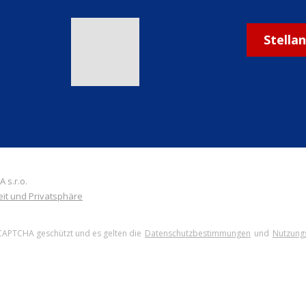
Stella
 s.r.o.
eit und Privatsphäre
eCAPTCHA geschützt und es gelten die
Datenschutzbestimmungen
und
Nutzung