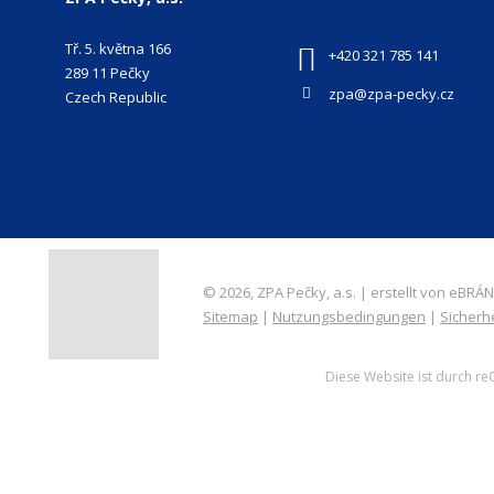
Tř. 5. května 166
+420 321 785 141
289 11 Pečky
zpa@zpa-pecky.cz
Czech Republic
© 2026, ZPA Pečky, a.s. | erstellt von eBRÁNA
Sitemap
|
Nutzungsbedingungen
|
Sicherh
Diese Website ist durch r