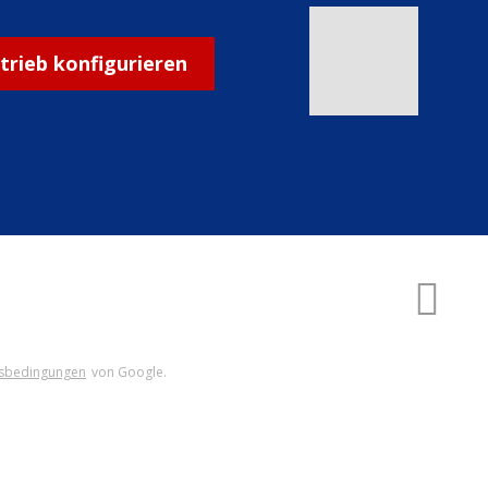
ntrieb konfigurieren
ERSTELLT VON
sbedingungen
von Google.