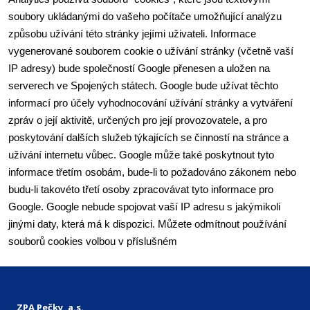
soubory ukládanými do vašeho počítače umožňující analýzu 
způsobu užívání této stránky jejími uživateli. Informace 
vygenerované souborem cookie o užívání stránky (včetně vaší 
IP adresy) bude společností Google přenesen a uložen na 
serverech ve Spojených státech. Google bude užívat těchto 
informací pro účely vyhodnocování užívání stránky a vytváření 
zpráv o její aktivitě, určených pro její provozovatele, a pro 
poskytování dalších služeb týkajících se činností na stránce a 
užívání internetu vůbec. Google může také poskytnout tyto 
informace třetím osobám, bude-li to požadováno zákonem nebo 
budu-li takovéto třetí osoby zpracovávat tyto informace pro 
Google. Google nebude spojovat vaší IP adresu s jakýmikoli 
jinými daty, která má k dispozici. Můžete odmítnout používání 
souborů cookies volbou v příslušném 
ZPA Pečky, a.s.