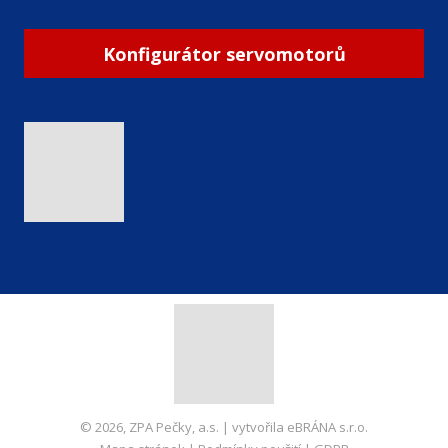
Konfigurátor servomotorů
© 2026, ZPA Pečky, a.s. | vytvořila eBRÁNA s.r.o.