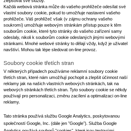
zlepšovat své služby.
Každá webová stránka může do vašeho prohlížeče odesílat své 
vlastní soubory cookie, pokud to umožňuje nastavení vašeho 
prohlížeče. Váš prohlížeč však (v zájmu ochrany vašeho 
soukromí) umožňuje webovým stránkám přístup pouze k těm 
souborům cookie, které tyto stránky do vašeho zařízení samy 
odeslaly, nikoli k souborům cookie odeslaných jinými webovými 
stránkami. Mnohé webové stránky to dělají vždy, když je uživatel 
navštíví. Mohou tak lépe sledovat on-line provoz.
Soubory cookie třetích stran
V některých případech používáme reklamní soubory cookie 
třetích stran, které nám umožňují pochopit a zlepšit účinnost naší 
reklamy jak na našich vlastních webových stránkách, tak na 
webových stránkách třetích stran. Tyto soubory cookie se někdy 
používají pro personalizaci, změnu zacílení a optimalizaci on-line 
reklamy.
Tato stránka používá službu Google Analytics, poskytovanou 
společností Google, Inc. (dále jen "Google"). Služba Google 
Analytics používá souborů "cookies", které jsou textovými 