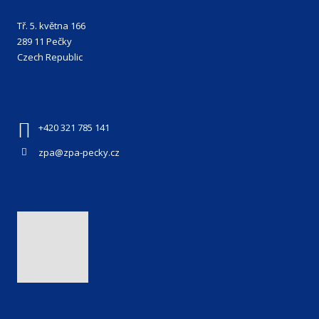
Tř. 5. května 166
289 11 Pečky
Czech Republic
+420 321 785 141
zpa@zpa-pecky.cz