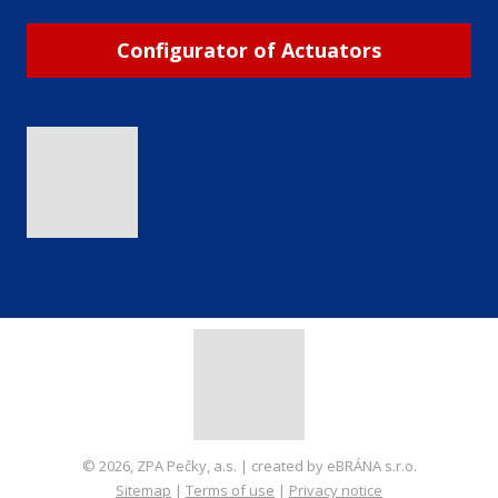
Configurator of Actuators
© 2026, ZPA Pečky, a.s. | created by eBRÁNA s.r.o.
Sitemap
|
Terms of use
|
Privacy notice