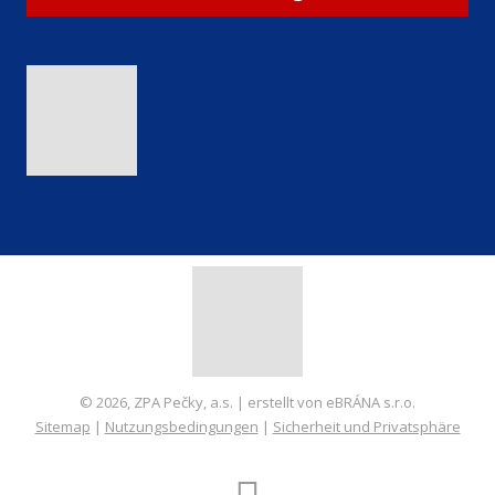
© 2026, ZPA Pečky, a.s. | erstellt von eBRÁNA s.r.o.
Sitemap
|
Nutzungsbedingungen
|
Sicherheit und Privatsphäre
ERSTELLT VON