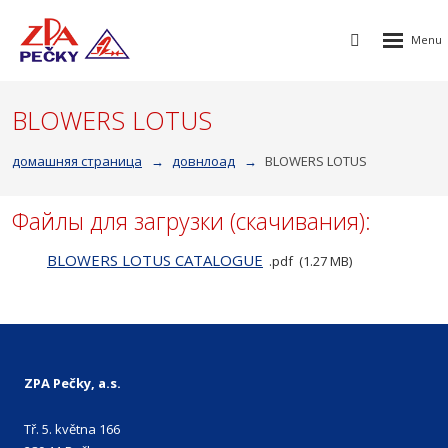
Rozbalen
Vyhledávání
menu
BLOWERS LOTUS
домашняя страница
довнлоад
BLOWERS LOTUS
Файлы для загрузки (скачивания):
BLOWERS LOTUS CATALOGUE
pdf
1.27 MB
ZPA Pečky, a.s.
Tř. 5. května 166