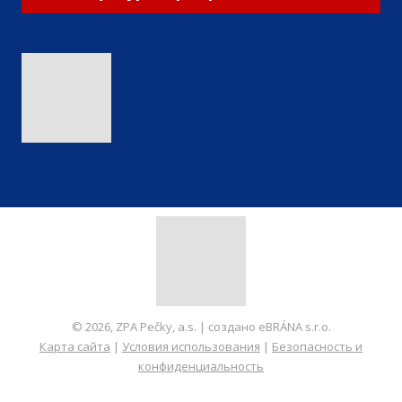
© 2026, ZPA Pečky, a.s. | создано eBRÁNA s.r.o.
Карта сайта
|
Условия использования
|
Безопасность и
конфиденциальность
СОЗДАНО