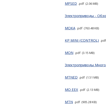
MPSED
pdf
2.06 MB
Электроприводы - Обз
MOKA
pdf
763.48 KB
KP MINI (CONTROL)
pdf
MON
pdf
3.15 MB
Электроприводы Mног
MTNED
pdf
1.51 MB
MO EEX
pdf
2.13 MB
MTN
pdf
905.28 KB