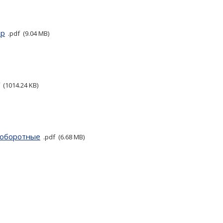
ор
pdf
9.04 MB
1014.24 KB
ооборотные
pdf
6.68 MB