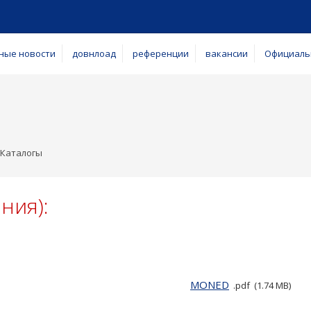
ные новости
довнлоад
референции
вакансии
Официаль
Каталогы
ания):
MONED
pdf
1.74 MB