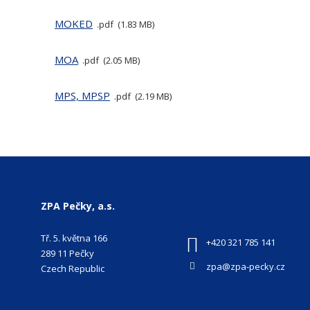
MOKED
pdf
1.83 MB
MOA
pdf
2.05 MB
MPS, MPSP
pdf
2.19 MB
ZPA Pečky, a.s.
Tř. 5. května 166
+420 321 785 141
289 11 Pečky
zpa@zpa-pecky.cz
Czech Republic