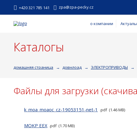
zpa@zpa-pecky.cz
+420 321 785 141
о компании
Актуаль
Каталогы
домашняя страница
довнлоад
ЭЛEKTPOПPИBOДЫ
Файлы для загрузки (скачив
k_moa_moaoc_cz-19053151-net-1
pdf
1.46 MB
MOKP EEX
pdf
1.70 MB