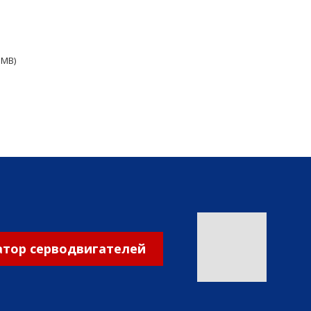
3 MB
тор серводвигателей