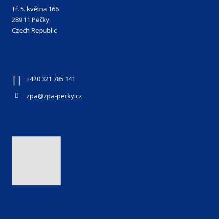
Tř. 5. května 166
289 11 Pečky
Czech Republic
+420 321 785 141
zpa@zpa-pecky.cz