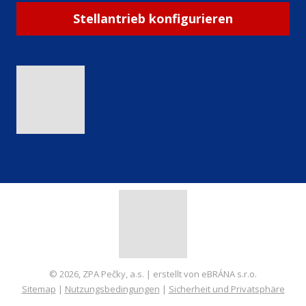
Stellantrieb konfigurieren
© 2026, ZPA Pečky, a.s. | erstellt von eBRÁNA s.r.o.
Sitemap
|
Nutzungsbedingungen
|
Sicherheit und Privatsphäre