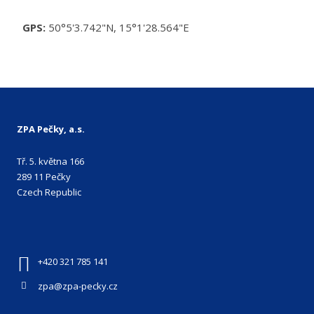
GPS:
50°5'3.742"N, 15°1'28.564"E
ZPA Pečky, a.s.
Tř. 5. května 166
289 11 Pečky
Czech Republic
+420 321 785 141
zpa@zpa-pecky.cz